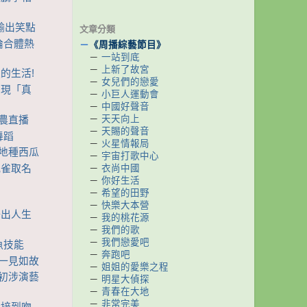
狂輸出笑點
文章分類
嘉倫合體熱
－
《周播綜藝節目》
－
一站到底
－
上新了故宮
緻的生活!
－
女兒們的戀愛
出現「真
－
小巨人運動會
－
中國好聲音
－
天天向上
助農直播
－
天賜的聲音
舞蹈
－
火星情報局
下地種西瓜
－
宇宙打歌中心
孔雀取名
－
衣尚中國
－
你好生活
－
希望的田野
－
快樂大本營
悟出人生
－
我的桃花源
－
我們的歌
－
我們戀愛吧
魚技能
－
奔跑吧
楓一見如故
－
姐姐的愛樂之程
憶初涉演藝
－
明星大偵探
－
青春在大地
－
非常完美