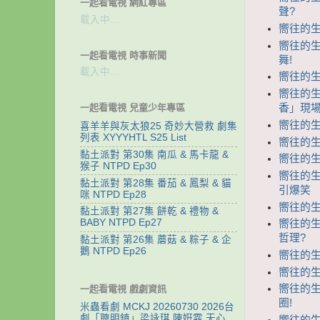
一起看電視 網紅專區
聲?
載入中…
嚮往的生活
嚮往的生
一起看電視 時事新聞
舞!
載入中…
嚮往的生
嚮往的生
香」現場
一起看電視 兒童少年專區
嚮往的生
喜羊羊與灰太狼25 奇妙大營救 劇集
列表 XYYYHTL S25 List
嚮往的生
黏土派對 第30集 南瓜 & 馬卡龍 &
嚮往的生
猴子 NTPD Ep30
嚮往的生
黏土派對 第28集 番茄 & 鳳梨 & 貓
引爆笑
咪 NTPD Ep28
嚮往的生活
黏土派對 第27集 餅乾 & 禮物 &
BABY NTPD Ep27
嚮往的生
哲理?
黏土派對 第26集 蘑菇 & 粽子 & 企
鵝 NTPD Ep26
嚮往的生
嚮往的生
嚮往的生
一起看電視 戲劇資訊
圈!
米蟲看劇 MCKJ 20260730 2026台
劇「聰明鎮」梁詠琪 陳姸霏 天心