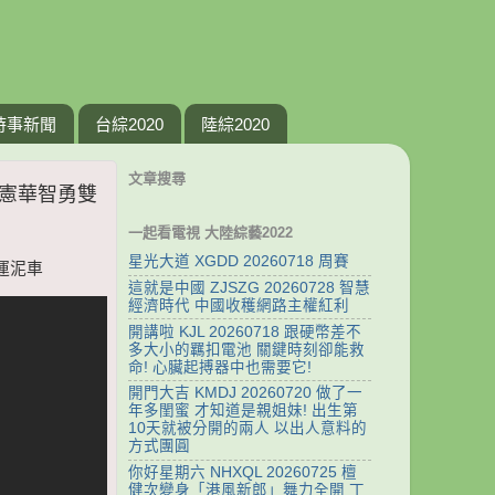
時事新聞
台綜2020
陸綜2020
文章搜尋
 劉憲華智勇雙
一起看電視 大陸綜藝2022
星光大道 XGDD 20260718 周賽
全運泥車
這就是中國 ZJSZG 20260728 智慧
經濟時代 中國收穫網路主權紅利
開講啦 KJL 20260718 跟硬幣差不
多大小的羈扣電池 關鍵時刻卻能救
命! 心臟起搏器中也需要它!
開門大吉 KMDJ 20260720 做了一
年多閨蜜 才知道是親姐妹! 出生第
10天就被分開的兩人 以出人意料的
方式團圓
你好星期六 NHXQL 20260725 檀
健次變身「港風新郎」舞力全開 丁