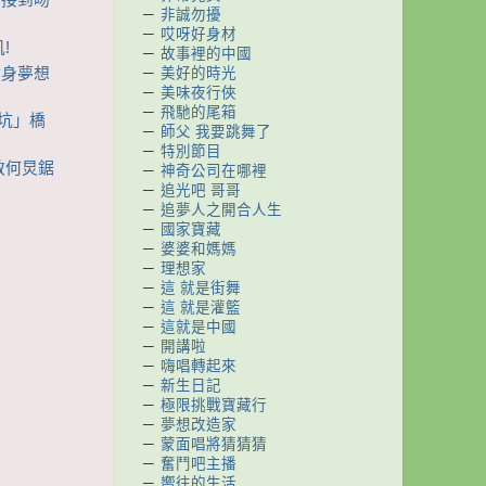
於接到吻
－
非誠勿擾
－
哎呀好身材
!
－
故事裡的中國
健身夢想
－
美好的時光
－
美味夜行俠
－
飛馳的尾箱
泥坑」橋
－
師父 我要跳舞了
－
特別節目
屹教何炅鋸
－
神奇公司在哪裡
－
追光吧 哥哥
－
追夢人之開合人生
－
國家寶藏
－
婆婆和媽媽
－
理想家
－
這 就是街舞
－
這 就是灌籃
－
這就是中國
－
開講啦
－
嗨唱轉起來
－
新生日記
－
極限挑戰寶藏行
－
夢想改造家
－
蒙面唱將猜猜猜
－
奮鬥吧主播
－
嚮往的生活