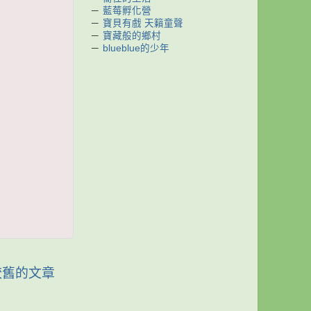
－
藍莓孵化營
－
寶貝有戲 天籟童聲
－
寶藏般的鄉村
－
blueblue的少年
較舊的文章