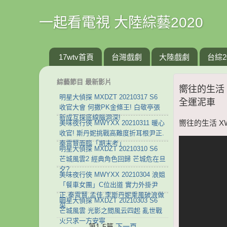
一起看電視 大陸綜藝2020
17wtv首頁
台灣戲劇
大陸戲劇
台綜2
綜藝節目 最新影片
嚮往的生活 
明星大偵探 MXDZT 20210317 S6
全運泥車
收官大會 何撒PK金條王! 白敬亭張
新成互探底線腦洞深!
美味夜行俠 MWYXX 20210311 暖心
嚮往的生活 X
收官! 斯丹妮挑戰高難度折耳根尹正.
秦霄賢面臨「期末考」
明星大偵探 MXDZT 20210310 S6
芒城風雲2 經典角色回歸 芒城危在旦
夕?
美味夜行俠 MWYXX 20210304 浪姐
「餐車女團」C位出道 實力外掛尹
正.秦霄賢.孟佳.李斯丹妮乘風破浪做
明星大偵探 MXDZT 20210303 S6
菜
芒城風雲 光影之間風云四起 亂世戰
火只求一方安寧
第1-5篇
下一頁