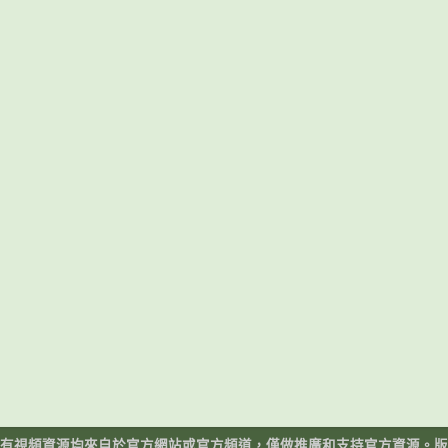
有視頻資源均來自於官方網站或官方頻道，僅做推廣和支持官方資源。版