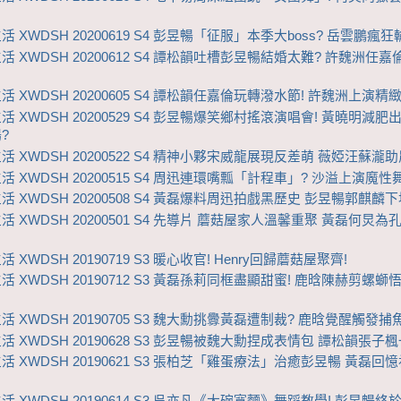
 XWDSH 20200619 S4 彭昱暢「征服」本季大boss? 岳雲鵬瘋
活 XWDSH 20200612 S4 譚松韻吐槽彭昱暢結婚太難? 許魏洲任
活 XWDSH 20200605 S4 譚松韻任嘉倫玩轉潑水節! 許魏洲上演精
活 XWDSH 20200529 S4 彭昱暢爆笑鄉村搖滾演唱會! 黃曉明減肥
?
活 XWDSH 20200522 S4 精神小夥宋威龍展現反差萌 薇婭汪蘇瀧
活 XWDSH 20200515 S4 周迅連環嘴瓢「計程車」? 沙溢上演魔性
活 XWDSH 20200508 S4 黃磊爆料周迅拍戲黑歷史 彭昱暢郭麒麟
活 XWDSH 20200501 S4 先導片 蘑菇屋家人溫馨重聚 黃磊何炅為
 XWDSH 20190719 S3 暖心收官! Henry回歸蘑菇屋聚齊!
活 XWDSH 20190712 S3 黃磊孫莉同框盡顯甜蜜! 鹿晗陳赫剪螺螄
活 XWDSH 20190705 S3 魏大勳挑釁黃磊遭制裁? 鹿晗覺醒觸發捕
活 XWDSH 20190628 S3 彭昱暢被魏大勳捏成表情包 譚松韻張子
活 XWDSH 20190621 S3 張柏芝「雞蛋療法」治癒彭昱暢 黃磊回