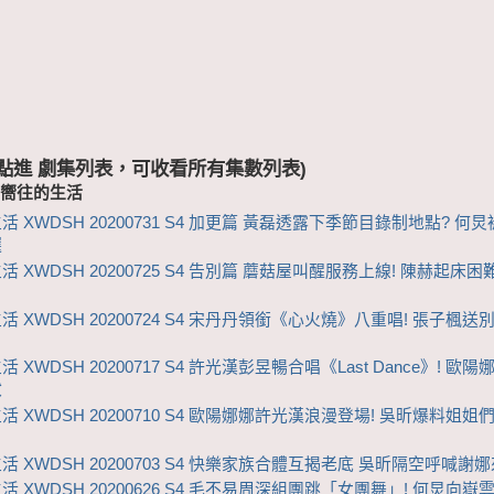
 (點進 劇集列表，可收看所有集數列表)
-嚮往的生活
活 XWDSH 20200731 S4 加更篇 黃磊透露下季節目錄制地點? 何
選
 XWDSH 20200725 S4 告別篇 蘑菇屋叫醒服務上線! 陳赫起床
活 XWDSH 20200724 S4 宋丹丹領銜《心火燒》八重唱! 張子楓送
 XWDSH 20200717 S4 許光漢彭昱暢合唱《Last Dance》! 歐
妝
活 XWDSH 20200710 S4 歐陽娜娜許光漢浪漫登場! 吳昕爆料姐姐
活 XWDSH 20200703 S4 快樂家族合體互揭老底 吳昕隔空呼喊謝
活 XWDSH 20200626 S4 毛不易周深組團跳「女團舞」! 何炅向嶽