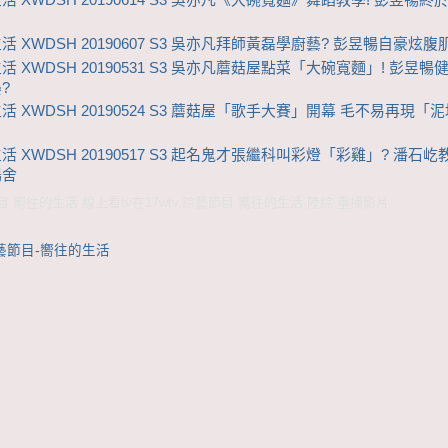
活 XWDSH 20190614 S3 吳亦凡《大碗寬麵》舞蹈教學! 彭昱暢終
 XWDSH 20190607 S3 吳亦凡拜師黃磊學廚藝? 彭昱暢自豪炫腹肌
活 XWDSH 20190531 S3 吳亦凡蘑菇屋點菜「大碗寬麵」! 彭昱暢
?
活 XWDSH 20190524 S3 蘑菇屋「歌手大賽」開幕 毛不易再現「
活 XWDSH 20190517 S3 起名鬼才張繼科叫彩燈「彩雞」? 潘石
鴨舍
 嚮往的生活 線上看tv在17wtv,綜藝節目 嚮往的生活 陸綜 重播影片
藝節目-嚮往的生活