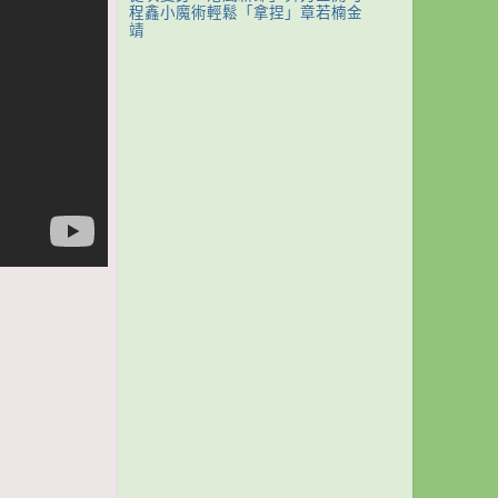
程鑫小魔術輕鬆「拿捏」章若楠金
靖