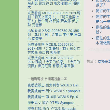
嚮往的生
余杰恩 鄭煒齡 許曦文 劉修甫 潘綱
戲了?
大
嚮往的生活
米蟲看劇 MCKJ 20260729 2026韓
嚮往的生
劇「明天上班見！」「明天也要上
班！」徐仁國 朴智賢 康美娜 崔京
是彭于晏
勳 元奎彬
嚮往的生
小帥看劇 XSKJ 20260730 2018韓
段?
劇「赤月青日」金宣兒 李伊庚 車學
嚮往的生
沇 南奎里
木頭做
米蟲煲劇咯 MCBJL 20260730
2017韓劇「芝加哥打字機」劉亞仁
中國大陸綜藝節目
林秀晶 高庚杓 郭時暘
米蟲煲劇咯 MCBJL 20260728
標籤：
周播綜
2018韓劇「今天的偵探」「今日的
偵探」崔丹尼爾 朴恩斌 李智雅
一起看電視 台灣電視劇二區
我愛波麗士 劇集列表 WABLS List
我愛波麗士 簡介 WABLS Synopsis
我愛波麗士 第10集 WABLS Ep10
鹽田兒女 簡介 YTEN Synopsis
櫻野3加1 簡介 YY3J1 Synopsis