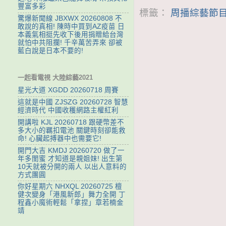
豐富多彩
標籤：
周播綜藝節目
驚爆新聞線 JBXWX 20260808 不
敢說的真相! 陳時中買到AZ疫苗 日
本義氣相挺先收下後用捐贈給台灣
就怕中共阻攔! 千辛萬苦弄來 卻被
藍白說是日本不要的!
一起看電視 大陸綜藝2021
星光大道 XGDD 20260718 周賽
這就是中國 ZJSZG 20260728 智慧
經濟時代 中國收穫網路主權紅利
開講啦 KJL 20260718 跟硬幣差不
多大小的羈扣電池 關鍵時刻卻能救
命! 心臟起搏器中也需要它!
開門大吉 KMDJ 20260720 做了一
年多閨蜜 才知道是親姐妹! 出生第
10天就被分開的兩人 以出人意料的
方式團圓
你好星期六 NHXQL 20260725 檀
健次變身「港風新郎」舞力全開 丁
程鑫小魔術輕鬆「拿捏」章若楠金
靖