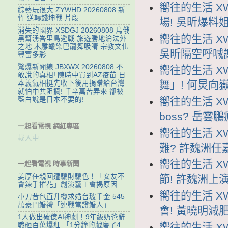
嚮往的生活 XW
綜藝玩很大 ZYWHD 20260808 新
竹 逆轉錢坤戰 片段
場! 吳昕爆料
消失的國界 XSDGJ 20260808 烏俄
嚮往的生活 XW
黑幫湧峇里島避戰 旅遊勝地淪法外
之地 木雕蠟染巴龍舞吸睛 宗教文化
吳昕隔空呼喊
豐富多彩
驚爆新聞線 JBXWX 20260808 不
嚮往的生活 XW
敢說的真相! 陳時中買到AZ疫苗 日
舞」! 何炅向
本義氣相挺先收下後用捐贈給台灣
就怕中共阻攔! 千辛萬苦弄來 卻被
藍白說是日本不要的!
嚮往的生活 XW
boss? 岳
一起看電視 網紅專區
嚮往的生活 XW
載入中…
難? 許魏洲任
嚮往的生活 XW
一起看電視 時事新聞
姜厚任親回遭騙財騙色！「女友不
節! 許魏洲上
會辣手摧花」創演藝工會揭原因
嚮往的生活 XW
小刀昔包直升機求婚台玻千金 545
萬豪門婚禮「連戰當證婚人」
會! 黃曉明減
1人做出破億AI神劇！9年級奶爸辭
嚮往的生活 XW
職砸百萬爆紅 「1分鐘的戲磨了4