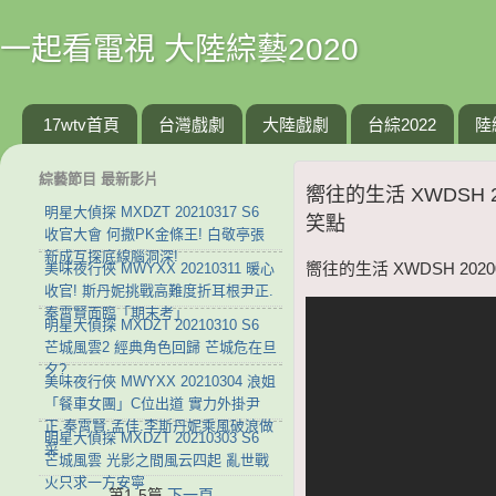
一起看電視 大陸綜藝2020
17wtv首頁
台灣戲劇
大陸戲劇
台綜2022
陸
綜藝節目 最新影片
嚮往的生活 XWDSH 
明星大偵探 MXDZT 20210317 S6
笑點
收官大會 何撒PK金條王! 白敬亭張
新成互探底線腦洞深!
美味夜行俠 MWYXX 20210311 暖心
嚮往的生活 XWDSH 202
收官! 斯丹妮挑戰高難度折耳根尹正.
秦霄賢面臨「期末考」
明星大偵探 MXDZT 20210310 S6
芒城風雲2 經典角色回歸 芒城危在旦
夕?
美味夜行俠 MWYXX 20210304 浪姐
「餐車女團」C位出道 實力外掛尹
正.秦霄賢.孟佳.李斯丹妮乘風破浪做
明星大偵探 MXDZT 20210303 S6
菜
芒城風雲 光影之間風云四起 亂世戰
火只求一方安寧
第1-5篇
下一頁