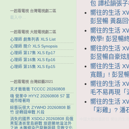
包 譚松韻張
一起看電視 台灣電視劇二區
嚮往的生活 XW
載入中…
彭昱暢 黃磊回
嚮往的生活 XW
一起看電視 大陸電視劇二區
教學! 彭昱暢
心理師 劇集列表 XLS List
心理師 簡介 XLS Synopsis
嚮往的生活 XW
心理師 第17集 XLS Ep17
彭昱暢自豪炫
心理師 第16集 XLS Ep16
嚮往的生活 XW
心理師 第15集 XLS Ep15
寬麵」! 彭昱
一起看電視 台灣綜藝2021
嚮往的生活 XW
天才衝衝衝 TCCCC 20260808
毛不易再現「
嗨 營業中 HYYZ 20260808 S7 當
嚮往的生活 XW
城市睡著時
綜藝玩很大 ZYWHD 20260808 新
「彩雞」? 
竹 逆轉錢坤戰 片段
消失的國界 XSDGJ 20260808 烏俄
中國大陸綜藝節目 嚮往的生活 
黑幫湧峇里島避戰 旅遊勝地淪法外
之地 木雕蠟染巴龍舞吸睛 宗教文化