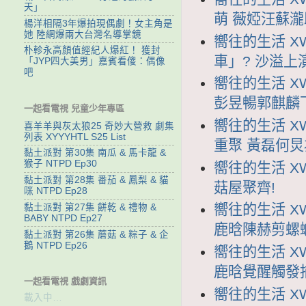
天」
萌 薇婭汪蘇
楊洋相隔3年爆拍現偶劇！女主角是
她 陸網爆兩大台灣名導掌鏡
嚮往的生活 XW
朴軫永高顏值經紀人爆紅！ 獲封
車」? 沙溢上
「JYP四大美男」嘉賓看傻：偶像
吧
嚮往的生活 XW
彭昱暢郭麒麟
一起看電視 兒童少年專區
嚮往的生活 XW
喜羊羊與灰太狼25 奇妙大營救 劇集
列表 XYYYHTL S25 List
重聚 黃磊何
黏土派對 第30集 南瓜 & 馬卡龍 &
猴子 NTPD Ep30
嚮往的生活 XWD
黏土派對 第28集 番茄 & 鳳梨 & 貓
菇屋聚齊!
咪 NTPD Ep28
嚮往的生活 XW
黏土派對 第27集 餅乾 & 禮物 &
BABY NTPD Ep27
鹿晗陳赫剪螺
黏土派對 第26集 蘑菇 & 粽子 & 企
鵝 NTPD Ep26
嚮往的生活 XW
鹿晗覺醒觸發
一起看電視 戲劇資訊
嚮往的生活 XW
載入中…