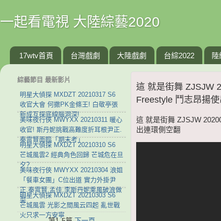
一起看電視 大陸綜藝2020
17wtv首頁
台灣戲劇
大陸戲劇
台綜2022
陸
綜藝節目 最新影片
這 就是街舞 ZJSJW
明星大偵探 MXDZT 20210317 S6
Freestyle 鬥志昂
收官大會 何撒PK金條王! 白敬亭張
新成互探底線腦洞深!
美味夜行俠 MWYXX 20210311 暖心
這 就是街舞 ZJSJW 202
收官! 斯丹妮挑戰高難度折耳根尹正.
出連環側空翻
秦霄賢面臨「期末考」
明星大偵探 MXDZT 20210310 S6
芒城風雲2 經典角色回歸 芒城危在旦
夕?
美味夜行俠 MWYXX 20210304 浪姐
「餐車女團」C位出道 實力外掛尹
正.秦霄賢.孟佳.李斯丹妮乘風破浪做
明星大偵探 MXDZT 20210303 S6
菜
芒城風雲 光影之間風云四起 亂世戰
火只求一方安寧
第1-5篇
下一頁