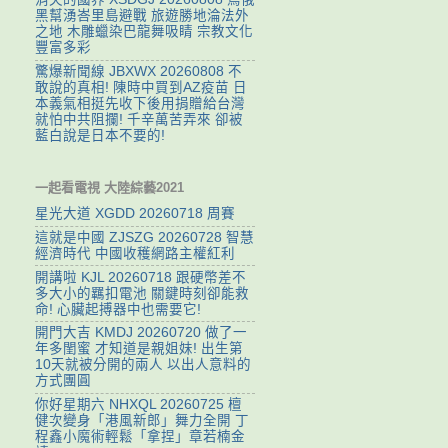
黑幫湧峇里島避戰 旅遊勝地淪法外
之地 木雕蠟染巴龍舞吸睛 宗教文化
豐富多彩
驚爆新聞線 JBXWX 20260808 不
敢說的真相! 陳時中買到AZ疫苗 日
本義氣相挺先收下後用捐贈給台灣
就怕中共阻攔! 千辛萬苦弄來 卻被
藍白說是日本不要的!
一起看電視 大陸綜藝2021
星光大道 XGDD 20260718 周賽
這就是中國 ZJSZG 20260728 智慧
經濟時代 中國收穫網路主權紅利
開講啦 KJL 20260718 跟硬幣差不
多大小的羈扣電池 關鍵時刻卻能救
命! 心臟起搏器中也需要它!
開門大吉 KMDJ 20260720 做了一
年多閨蜜 才知道是親姐妹! 出生第
10天就被分開的兩人 以出人意料的
方式團圓
你好星期六 NHXQL 20260725 檀
健次變身「港風新郎」舞力全開 丁
程鑫小魔術輕鬆「拿捏」章若楠金