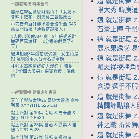
這 就是街舞 ZJ
一起看電視 時事新聞
限大秀 韓庚
姜厚任親回遭騙財騙色！「女友不
會辣手摧花」創演藝工會揭原因
這 就是街舞 ZJ
小刀昔包直升機求婚台玻千金 545
石膏上陣 千璽
萬豪門婚禮「連戰當證婚人」
1人做出破億AI神劇！9年級奶爸辭
這 就是街舞 ZJ
職砸百萬爆紅 「1分鐘的戲磨了4
天」
展水果誘惑 
楊洋相隔3年爆拍現偶劇！女主角是
這 就是街舞 ZJ
她 陸網爆兩大台灣名導掌鏡
羅志祥挖牆角
朴軫永高顏值經紀人爆紅！ 獲封
「JYP四大美男」嘉賓看傻：偶像
吧
這 就是街舞 ZJ
含淚 選手不服
一起看電視 兒童少年專區
這 就是街舞 ZJ
喜羊羊與灰太狼25 奇妙大營救 劇集
精闢評點讓人
列表 XYYYHTL S25 List
黏土派對 第30集 南瓜 & 馬卡龍 &
這 就是街舞 Z
猴子 NTPD Ep30
神之戰 折骨
黏土派對 第28集 番茄 & 鳳梨 & 貓
咪 NTPD Ep28
這 就是街舞 Z
黏土派對 第27集 餅乾 & 禮物 &