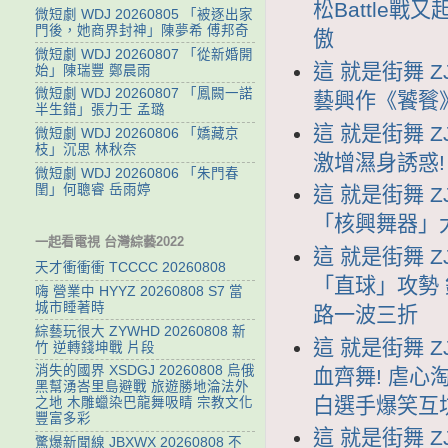
松Battle
微短劇 WDJ 20260805 「被逐出家
門後，她商界封神」陳夢希 傅邦奇
傲
微短劇 WDJ 20260807 「從新婚開
這 就是街舞 ZJ
始」陳瑞豐 鄭晨雨
微短劇 WDJ 20260807 「鳳闕一諾
藝興作《饕餮
半生錯」張力壬 孟璐
這 就是街舞 Z
微短劇 WDJ 20260806 「嬌藏京
枝」沉思 林秋奈
激增濕身誘惑
微短劇 WDJ 20260806 「朱門春
閨」何聰睿 岳雨婷
這 就是街舞 ZJ
「核興舞器」
一起看電視 台灣綜藝2022
這 就是街舞 ZJ
天才衝衝衝 TCCCC 20260808
「直球」攻勢 
嗨 營業中 HYYZ 20260808 S7 當
城市睡著時
路一波三折
綜藝玩很大 ZYWHD 20260808 新
這 就是街舞 Z
竹 逆轉錢坤戰 片段
消失的國界 XSDGJ 20260808 烏俄
血齊舞! 虐
黑幫湧峇里島避戰 旅遊勝地淪法外
白選手爆笑互
之地 木雕蠟染巴龍舞吸睛 宗教文化
豐富多彩
這 就是街舞 ZJ
驚爆新聞線 JBXWX 20260808 不