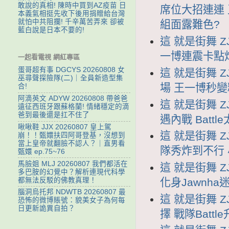
敢說的真相! 陳時中買到AZ疫苗 日
席位大招連連 
本義氣相挺先收下後用捐贈給台灣
就怕中共阻攔! 千辛萬苦弄來 卻被
組面露難色?
藍白說是日本不要的!
這 就是街舞 ZJ
一博連震卡點炸
一起看電視 網紅專區
蛋哥超有事 DGCYS 20260808 女
這 就是街舞 ZJ
巫尋聲探險隊(二)｜全員新造型集
場 王一博秒變
合!
阿滴英文 ADYW 20260808 帶爸爸
這 就是街舞 ZJ
遠征西班牙跟蘇格蘭! 情緒穩定的滴
爸到最後還是扛不住了
遇內戰 Bat
啾啾鞋 JJX 20260807 皇上駕
這 就是街舞 ZJ
崩！！甄嬛扶四阿哥登基，沒想到
當上皇帝就翻臉不認人？｜直男看
隊秀炸到不行
甄嬛 ep.75~76
馬臉姐 MLJ 20260807 我們都活在
這 就是街舞 ZJ
多巴胺的幻覺中？解析連現代科學
都無法反駁的佛教真理！
化身Jawnh
腦洞烏托邦 NDWTB 20260807 最
這 就是街舞 ZJ
恐怖的微博賬號：貌美女子為何每
日更新詭異自拍？
擇 戰隊Batt