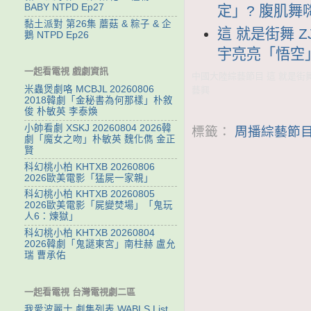
BABY NTPD Ep27
定」? 腹肌
黏土派對 第26集 蘑菇 & 粽子 & 企
這 就是街舞 Z
鵝 NTPD Ep26
宇亮亮「悟空
一起看電視 戲劇資訊
中國大陸綜藝節目 這 就是街舞 
米蟲煲劇咯 MCBJL 20260806
藝興
2018韓劇「金秘書為何那樣」朴敘
俊 朴敏英 李泰煥
小帥看劇 XSKJ 20260804 2026韓
標籤：
周播綜藝節目
劇「魔女之吻」朴敏英 魏化儁 金正
賢
科幻桃小柏 KHTXB 20260806
2026歐美電影「猛屍一家親」
科幻桃小柏 KHTXB 20260805
2026歐美電影「屍變焚場」「鬼玩
人6：煉獄」
科幻桃小柏 KHTXB 20260804
2026韓劇「鬼謎東宮」南柱赫 盧允
瑞 曹承佑
一起看電視 台灣電視劇二區
我愛波麗士 劇集列表 WABLS List