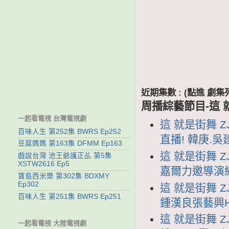
近期集數 : (點進 
周播綜藝節目-這 
一起看電視 台灣電視劇
這 就是街舞 ZJ
百味人生 第252集 BWRS Ep252
直播! 韓庚.
豆腐媽媽 第163集 DFMM Ep163
這 就是街舞 ZJ
戲說台灣 池王爺護正乩 第5集
XSTW2616 Ep5
嘉爾力邀導演組
寶島西米樂 第302集 BDXMY
Ep302
這 就是街舞 ZJ
百味人生 第251集 BWRS Ep251
鍾漢良張藝興H
這 就是街舞 ZJ
一起看電視 大陸電視劇