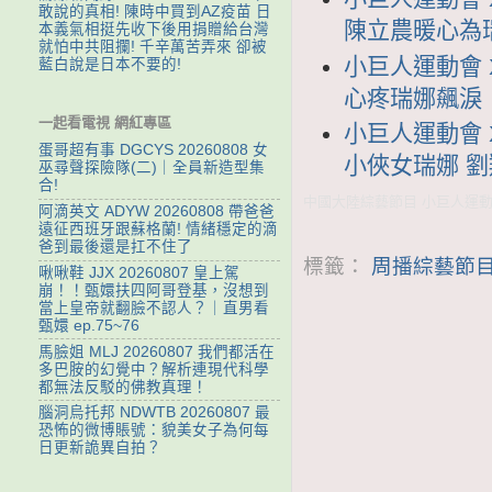
敢說的真相! 陳時中買到AZ疫苗 日
陳立農暖心為
本義氣相挺先收下後用捐贈給台灣
就怕中共阻攔! 千辛萬苦弄來 卻被
小巨人運動會 X
藍白說是日本不要的!
心疼瑞娜飆淚
一起看電視 網紅專區
小巨人運動會 X
蛋哥超有事 DGCYS 20260808 女
小俠女瑞娜 
巫尋聲探險隊(二)｜全員新造型集
合!
中國大陸綜藝節目 小巨人運動會
阿滴英文 ADYW 20260808 帶爸爸
遠征西班牙跟蘇格蘭! 情緒穩定的滴
爸到最後還是扛不住了
標籤：
周播綜藝節目
啾啾鞋 JJX 20260807 皇上駕
崩！！甄嬛扶四阿哥登基，沒想到
當上皇帝就翻臉不認人？｜直男看
甄嬛 ep.75~76
馬臉姐 MLJ 20260807 我們都活在
多巴胺的幻覺中？解析連現代科學
都無法反駁的佛教真理！
腦洞烏托邦 NDWTB 20260807 最
恐怖的微博賬號：貌美女子為何每
日更新詭異自拍？