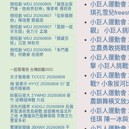
小巨人運動會 X
微短劇 WDJ 20260805 「被逐出家
門後，她商界封神」陳夢希 傅邦奇
琪孔雪兒frees
微短劇 WDJ 20260807 「從新婚開
始」陳瑞豐 鄭晨雨
小巨人運動會 X
微短劇 WDJ 20260807 「鳳闕一諾
觀」 小巨人
半生錯」張力壬 孟璐
微短劇 WDJ 20260806 「嬌藏京
小巨人運動會 X
枝」沉思 林秋奈
立農勇敢挑戰
微短劇 WDJ 20260806 「朱門春
閨」何聰睿 岳雨婷
小巨人運動會 X
擊 小巨人挑
一起看電視 台灣綜藝2022
小巨人運動會 X
天才衝衝衝 TCCCC 20260808
戰? 小象拔
嗨 營業中 HYYZ 20260808 S7 當
城市睡著時
小巨人運動會 X
綜藝玩很大 ZYWHD 20260808 新
竹 逆轉錢坤戰 片段
農鎖舞橫叉放
消失的國界 XSDGJ 20260808 烏俄
小巨人運動會 X
黑幫湧峇里島避戰 旅遊勝地淪法外
之地 木雕蠟染巴龍舞吸睛 宗教文化
佳琪 陳一冰與
豐富多彩
小巨人運動會 X
驚爆新聞線 JBXWX 20260808 不