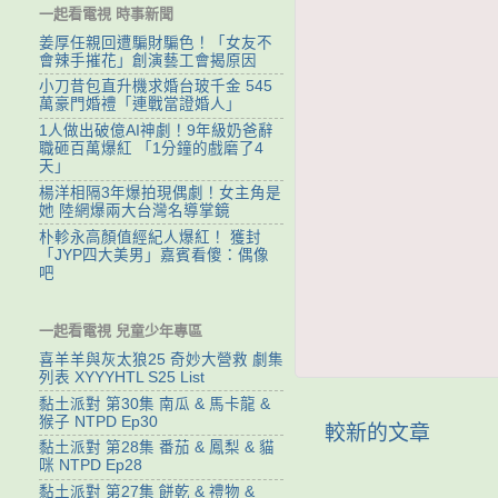
一起看電視 時事新聞
姜厚任親回遭騙財騙色！「女友不
會辣手摧花」創演藝工會揭原因
小刀昔包直升機求婚台玻千金 545
萬豪門婚禮「連戰當證婚人」
1人做出破億AI神劇！9年級奶爸辭
職砸百萬爆紅 「1分鐘的戲磨了4
天」
楊洋相隔3年爆拍現偶劇！女主角是
她 陸網爆兩大台灣名導掌鏡
朴軫永高顏值經紀人爆紅！ 獲封
「JYP四大美男」嘉賓看傻：偶像
吧
一起看電視 兒童少年專區
喜羊羊與灰太狼25 奇妙大營救 劇集
列表 XYYYHTL S25 List
黏土派對 第30集 南瓜 & 馬卡龍 &
猴子 NTPD Ep30
較新的文章
黏土派對 第28集 番茄 & 鳳梨 & 貓
咪 NTPD Ep28
黏土派對 第27集 餅乾 & 禮物 &