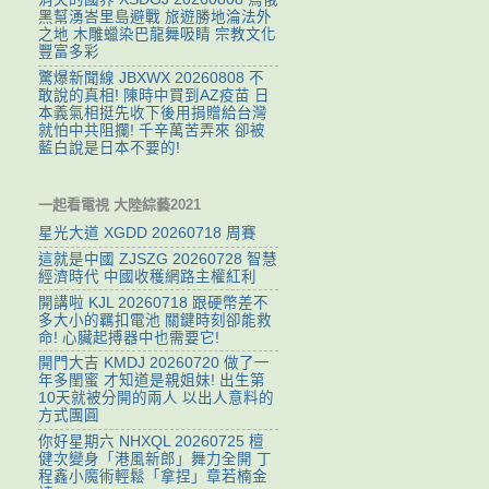
黑幫湧峇里島避戰 旅遊勝地淪法外
之地 木雕蠟染巴龍舞吸睛 宗教文化
豐富多彩
驚爆新聞線 JBXWX 20260808 不
敢說的真相! 陳時中買到AZ疫苗 日
本義氣相挺先收下後用捐贈給台灣
就怕中共阻攔! 千辛萬苦弄來 卻被
藍白說是日本不要的!
一起看電視 大陸綜藝2021
星光大道 XGDD 20260718 周賽
這就是中國 ZJSZG 20260728 智慧
經濟時代 中國收穫網路主權紅利
開講啦 KJL 20260718 跟硬幣差不
多大小的羈扣電池 關鍵時刻卻能救
命! 心臟起搏器中也需要它!
開門大吉 KMDJ 20260720 做了一
年多閨蜜 才知道是親姐妹! 出生第
10天就被分開的兩人 以出人意料的
方式團圓
你好星期六 NHXQL 20260725 檀
健次變身「港風新郎」舞力全開 丁
程鑫小魔術輕鬆「拿捏」章若楠金