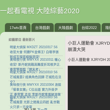
一起看電視 大陸綜藝2020
17wtv首頁
台灣戲劇
大陸戲劇
台綜2022
陸
綜藝節目 最新影片
小巨人運動會 XJRYD
明星大偵探 MXDZT 20210317 S6
崩潰大哭
收官大會 何撒PK金條王! 白敬亭張
新成互探底線腦洞深!
美味夜行俠 MWYXX 20210311 暖心
小巨人運動會 XJRYDH 
收官! 斯丹妮挑戰高難度折耳根尹正.
秦霄賢面臨「期末考」
明星大偵探 MXDZT 20210310 S6
芒城風雲2 經典角色回歸 芒城危在旦
夕?
美味夜行俠 MWYXX 20210304 浪姐
「餐車女團」C位出道 實力外掛尹
正.秦霄賢.孟佳.李斯丹妮乘風破浪做
明星大偵探 MXDZT 20210303 S6
菜
芒城風雲 光影之間風云四起 亂世戰
火只求一方安寧
第1-5篇
下一頁