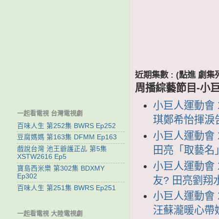
近期集數 : (點進 
周播綜藝節目-小
小巨人運動會 X
一起看電視 台灣電視劇
琪鄭希怡揮淚
百味人生 第252集 BWRS Ep252
小巨人運動會 X
豆腐媽媽 第163集 DFMM Ep163
田亮「取藝名
戲說台灣 池王爺護正乩 第5集
XSTW2616 Ep5
小巨人運動會 X
寶島西米樂 第302集 BDXMY
Ep302
友? 田亮劉翔
百味人生 第251集 BWRS Ep251
小巨人運動會 X
汪蘇瀧暖心帶
一起看電視 大陸電視劇