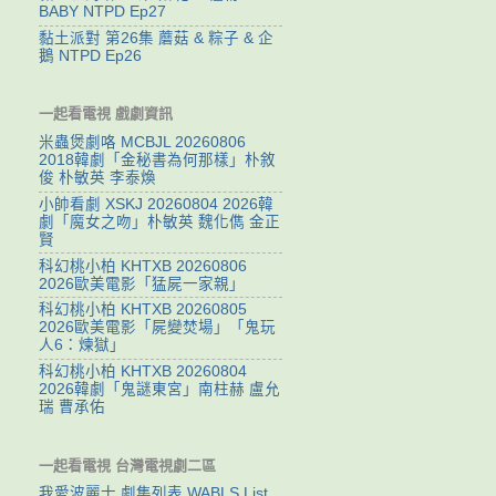
BABY NTPD Ep27
黏土派對 第26集 蘑菇 & 粽子 & 企
鵝 NTPD Ep26
一起看電視 戲劇資訊
米蟲煲劇咯 MCBJL 20260806
2018韓劇「金秘書為何那樣」朴敘
俊 朴敏英 李泰煥
小帥看劇 XSKJ 20260804 2026韓
劇「魔女之吻」朴敏英 魏化儁 金正
賢
科幻桃小柏 KHTXB 20260806
2026歐美電影「猛屍一家親」
科幻桃小柏 KHTXB 20260805
2026歐美電影「屍變焚場」「鬼玩
人6：煉獄」
科幻桃小柏 KHTXB 20260804
2026韓劇「鬼謎東宮」南柱赫 盧允
瑞 曹承佑
一起看電視 台灣電視劇二區
我愛波麗士 劇集列表 WABLS List