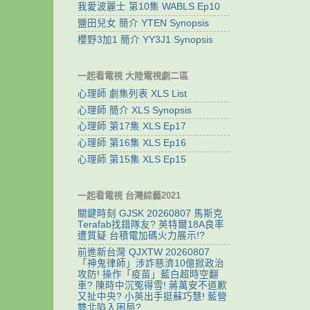
我愛波麗士 第10集 WABLS Ep10
鹽田兒女 簡介 YTEN Synopsis
櫻野3加1 簡介 YY3J1 Synopsis
一起看電視 大陸電視劇二區
心理師 劇集列表 XLS List
心理師 簡介 XLS Synopsis
心理師 第17集 XLS Ep17
心理師 第16集 XLS Ep16
心理師 第15集 XLS Ep15
一起看電視 台灣綜藝2021
關鍵時刻 GJSK 20260807 馬斯克
Terafab找錯隊友? 英特爾18A良率
遭質疑 台積電加碼火力展示!?
前進新台灣 QJXTW 20260807
「神鬼律師」涉詐慈濟10億掀政治
攻防! 操作「疫苗」藍白超時空翻
車? 陳時中沉冤得雪! 蔣萬安不道歉
又扯中央? 小英出手挺蘇巧慧! 藍營
雙北陷入困局?