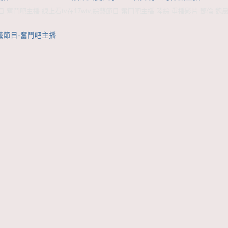
 奮鬥吧主播 線上看tv在17wtv,綜藝節目 奮鬥吧主播 陸綜 重播影片 鄧倫 魏
藝節目-奮鬥吧主播