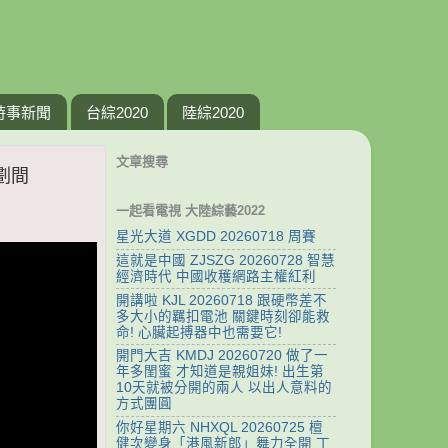
時事新聞
台綜2020
陸綜2020
文章搜尋
策劃間
一起看電視 大陸綜藝2022
星光大道 XGDD 20260718 周賽
這就是中國 ZJSZG 20260728 智慧
經濟時代 中國收穫網路主權紅利
開講啦 KJL 20260718 跟硬幣差不
多大小的羈扣電池 關鍵時刻卻能救
命! 心臟起搏器中也需要它!
開門大吉 KMDJ 20260720 做了一
年多閨蜜 才知道是親姐妹! 出生第
10天就被分開的兩人 以出人意料的
方式團圓
你好星期六 NHXQL 20260725 檀
健次變身「港風新郎」舞力全開 丁