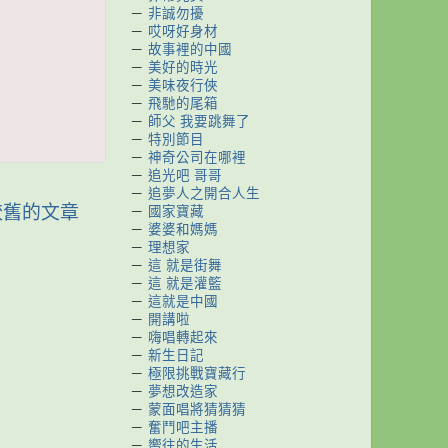
－
非誠勿擾
－
哎呀好身材
－
故事裡的中國
－
美好的時光
－
美味夜行俠
－
飛馳的尾箱
－
師父 我要跳舞了
－
特別節目
－
神奇公司在哪裡
－
追光吧 哥哥
－
追夢人之開合人生
較舊的文章
－
國家寶藏
－
婆婆和媽媽
－
理想家
－
這 就是街舞
－
這 就是灌籃
－
這就是中國
－
開講啦
－
嗨唱轉起來
－
新生日記
－
極限挑戰寶藏行
－
夢想改造家
－
蒙面唱將猜猜猜
－
奮鬥吧主播
－
嚮往的生活