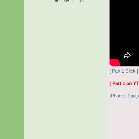
[ Part 1 Click ]
[ Part 1 on YT
IPhone, I