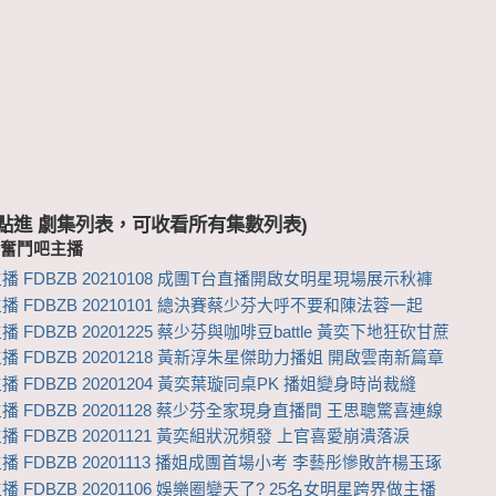
 (點進 劇集列表，可收看所有集數列表)
-奮鬥吧主播
播 FDBZB 20210108 成團T台直播開啟女明星現場展示秋褲
播 FDBZB 20210101 總決賽蔡少芬大呼不要和陳法蓉一起
 FDBZB 20201225 蔡少芬與咖啡豆battle 黃奕下地狂砍甘蔗
播 FDBZB 20201218 黃新淳朱星傑助力播姐 開啟雲南新篇章
 FDBZB 20201204 黃奕葉璇同桌PK 播姐變身時尚裁縫
播 FDBZB 20201128 蔡少芬全家現身直播間 王思聰驚喜連線
 FDBZB 20201121 黃奕組狀況頻發 上官喜愛崩潰落淚
播 FDBZB 20201113 播姐成團首場小考 李藝彤慘敗許楊玉琢
 FDBZB 20201106 娛樂圈變天了? 25名女明星跨界做主播