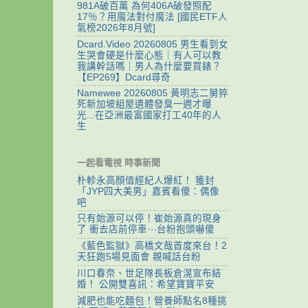
981A破百萬 為何406A破發照配
17％？用魔法對付魔法 [國民ETF人
氣榜2026年8月號]
Dcard.Video 20260805 男生看到女
生哭會硬是什麼心態｜有人可以教
我講幹話嗎｜男人為什麼要買錶？
【EP269】Dcard尋奇
Namewee 20260805 黃明志二舅猝
死新加坡組屋遺體發臭一週才曝
光...在亞洲最富國家打工40年的人
生
一起看電視 時事新聞
朴軫永高顏值經紀人爆紅！ 獲封
「JYP四大美男」嘉賓看傻：偶像
吧
只有始源可以停！崔始源真的現身
了 衝去店前停車⋯台粉抱頭嚇傻
《藍色監獄》高橋文哉首度來台！2
天狂跑5場見面會 親喊話台粉
川口春奈、世足隊長板倉滉宣布結
婚！ 公開雙喜訊：希望寶寶平安
減肥也能吃麵包！營養師點名8種挑