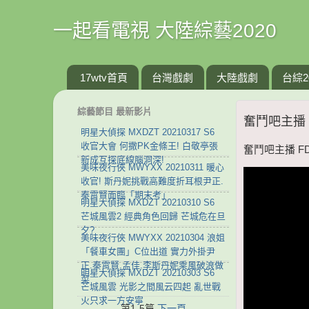
一起看電視 大陸綜藝2020
17wtv首頁
台灣戲劇
大陸戲劇
台綜2
綜藝節目 最新影片
奮鬥吧主播 
明星大偵探 MXDZT 20210317 S6
收官大會 何撒PK金條王! 白敬亭張
奮鬥吧主播 FD
新成互探底線腦洞深!
美味夜行俠 MWYXX 20210311 暖心
收官! 斯丹妮挑戰高難度折耳根尹正.
秦霄賢面臨「期末考」
明星大偵探 MXDZT 20210310 S6
芒城風雲2 經典角色回歸 芒城危在旦
夕?
美味夜行俠 MWYXX 20210304 浪姐
「餐車女團」C位出道 實力外掛尹
正.秦霄賢.孟佳.李斯丹妮乘風破浪做
明星大偵探 MXDZT 20210303 S6
菜
芒城風雲 光影之間風云四起 亂世戰
火只求一方安寧
第1-5篇
下一頁