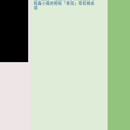
程鑫小魔術輕鬆「拿捏」章若楠金
靖