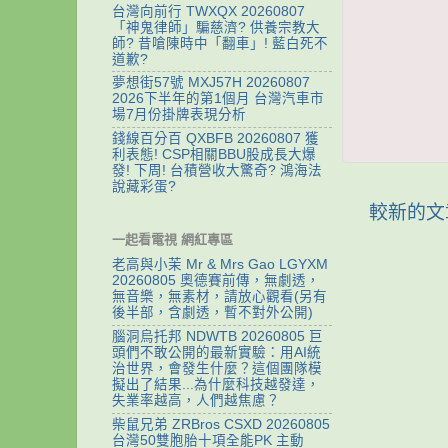
台灣向前行 TWXQX 20260807
「神鬼律師」騙慈濟? 供養宗教大
師? 昔嗆陳時中「翻車」! 藍白死不
道歉?
夢想街57號 MXJ57H 20260807
2026下半年的第1個月 台灣汽車市
場7月份掛牌表現分析
錢線百分百 QXBFB 20260807 獲
利表態! CSP相關BBU股成長大爆
發! 下周! 台積營收大驚奇? 鴻海法
說藏彩蛋?
較新的文
一起看電視 網紅專區
老高與小茉 Mr & Mrs Gao LGYXM
20260805 奧德賽前傳，無劇透，
無音樂，無素材，請放心觀看(另有
後半部，含劇透，暫不對外公開)
腦洞烏托邦 NDWTB 20260805 巨
頭們不敢公開的最新實驗：用AI統
治世界，會發生什麼？這個團隊模
擬出了結果...為什麼科技越發達，
失業率越高，人們越焦慮？
柴鼠兄弟 ZRBros CSXD 20260805
台灣50雙胞胎十項全能PK 主動