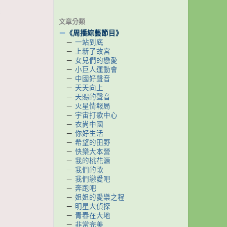
晨
文章分類
－
《周播綜藝節目》
－
一站到底
－
上新了故宮
－
女兒們的戀愛
－
小巨人運動會
－
中國好聲音
－
天天向上
－
天賜的聲音
－
火星情報局
－
宇宙打歌中心
－
衣尚中國
－
你好生活
－
希望的田野
－
快樂大本營
－
我的桃花源
－
我們的歌
－
我們戀愛吧
－
奔跑吧
－
姐姐的愛樂之程
－
明星大偵探
－
青春在大地
－
非常完美