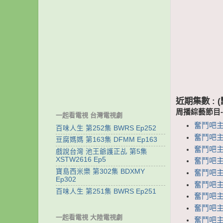
近期集數 :
周播綜藝節目
一起看電視 台灣電視劇
奮鬥吧主
百味人生 第252集 BWRS Ep252
奮鬥吧主
豆腐媽媽 第163集 DFMM Ep163
奮鬥吧主播
戲說台灣 池王爺護正乩 第5集
XSTW2616 Ep5
奮鬥吧主
寶島西米樂 第302集 BDXMY
奮鬥吧主播
Ep302
奮鬥吧主
百味人生 第251集 BWRS Ep251
奮鬥吧主播
奮鬥吧主
一起看電視 大陸電視劇
奮鬥吧主播