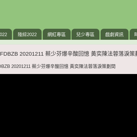
022
陸綜2022
網紅專區
兒少專區
戲劇資訊
FDBZB 20201211 蔡少芬爆辛酸回憶 黃奕陳法蓉落淚
BZB 20201211 蔡少芬爆辛酸回憶 黃奕陳法蓉落淚策劃間