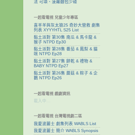
法 可頌、菠蘿麵包少碰
一起看電視 兒童少年專區
喜羊羊與灰太狼25 奇妙大營救 劇集
列表 XYYYHTL S25 List
黏土派對 第30集 南瓜 & 馬卡龍 &
猴子 NTPD Ep30
黏土派對 第28集 番茄 & 鳳梨 & 貓
咪 NTPD Ep28
黏土派對 第27集 餅乾 & 禮物 &
BABY NTPD Ep27
黏土派對 第26集 蘑菇 & 粽子 & 企
鵝 NTPD Ep26
一起看電視 戲劇資訊
載入中…
一起看電視 台灣電視劇二區
我愛波麗士 劇集列表 WABLS List
我愛波麗士 簡介 WABLS Synopsis