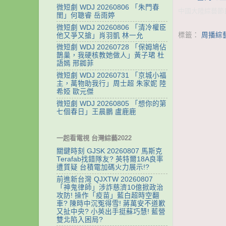
微短劇 WDJ 20260806 「朱門春
中國大陸綜藝節目
閨」何聰睿 岳雨婷
微短劇 WDJ 20260806 「清冷權臣
標籤：
周播綜
他又爭又搶」肖羽凱 林一允
微短劇 WDJ 20260728 「保姆鳩佔
鵲巢，我硬核教她做人」黃子珺 杜
語嫣 邢銣菲
微短劇 WDJ 20260731 「京城小福
主，萬物助我行」周士超 朱家妮 陸
希婭 歐元傑
微短劇 WDJ 20260805 「想你的第
七個春日」王晨鵬 盧鹿鹿
一起看電視 台灣綜藝2022
關鍵時刻 GJSK 20260807 馬斯克
Terafab找錯隊友? 英特爾18A良率
遭質疑 台積電加碼火力展示!?
前進新台灣 QJXTW 20260807
「神鬼律師」涉詐慈濟10億掀政治
攻防! 操作「疫苗」藍白超時空翻
車? 陳時中沉冤得雪! 蔣萬安不道歉
又扯中央? 小英出手挺蘇巧慧! 藍營
雙北陷入困局?