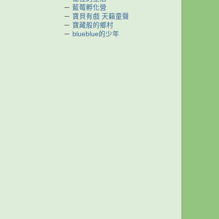
－
藍莓孵化營
－
寶貝有戲 天籟童聲
－
寶藏般的鄉村
－
blueblue的少年