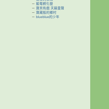
－
藍莓孵化營
－
寶貝有戲 天籟童聲
－
寶藏般的鄉村
－
blueblue的少年