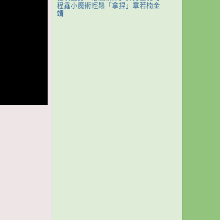
程鑫小魔術輕鬆「拿捏」章若楠金
靖