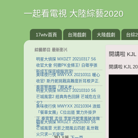
一起看電視 大陸綜藝2020
17wtv首頁
台灣戲劇
大陸戲劇
台綜2
綜藝節目 最新影片
開講啦 KJ
明星大偵探 MXDZT 20210317 S6
收官大會 何撒PK金條王! 白敬亭張
開講啦 KJL 
新成互探底線腦洞深!
美味夜行俠 MWYXX 20210311 暖心
收官! 斯丹妮挑戰高難度折耳根尹正.
秦霄賢面臨「期末考」
明星大偵探 MXDZT 20210310 S6
芒城風雲2 經典角色回歸 芒城危在旦
夕?
美味夜行俠 MWYXX 20210304 浪姐
「餐車女團」C位出道 實力外掛尹
正.秦霄賢.孟佳.李斯丹妮乘風破浪做
明星大偵探 MXDZT 20210303 S6
菜
芒城風雲 光影之間風云四起 亂世戰
火只求一方安寧
第1-5篇
下一頁