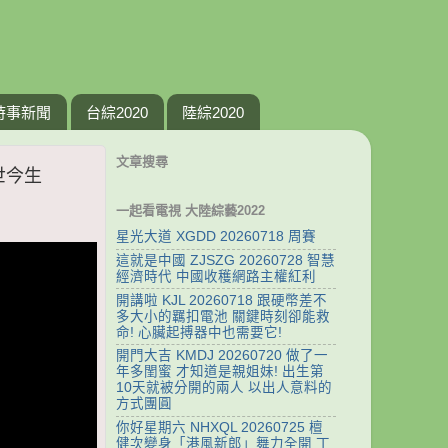
時事新聞
台綜2020
陸綜2020
文章搜尋
世今生
一起看電視 大陸綜藝2022
星光大道 XGDD 20260718 周賽
這就是中國 ZJSZG 20260728 智慧
經濟時代 中國收穫網路主權紅利
開講啦 KJL 20260718 跟硬幣差不
多大小的羈扣電池 關鍵時刻卻能救
命! 心臟起搏器中也需要它!
開門大吉 KMDJ 20260720 做了一
年多閨蜜 才知道是親姐妹! 出生第
10天就被分開的兩人 以出人意料的
方式團圓
你好星期六 NHXQL 20260725 檀
健次變身「港風新郎」舞力全開 丁