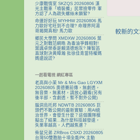
少康戰情室 SKZQS 20260806 漢
光主戰車「噴裝備」民眾撿零件 軍
方認了人為疏失螺絲未鎖緊?
命運好好玩 MYHHW 20260806 馬
力歐好宅旺到不合理? 命理界阿湯
較新的文
哥揭開真相! 馬力歐
鄉民大學問 XMDXW 20260806 葉
元之對戰范綱皓 為毒油爭鋒相對!
葉諷卓榮泰是賴清德炮灰? 陳智菡
直球對決黃暐瀚 批徐佳青當特權媽
媽還說謊?
一起看電視 網紅專區
老高與小茉 Mr & Mrs Gao LGYXM
20260805 奧德賽前傳，無劇透，
無音樂，無素材，請放心觀看(另有
後半部，含劇透，暫不對外公開)
腦洞烏托邦 NDWTB 20260805 巨
頭們不敢公開的最新實驗：用AI統
治世界，會發生什麼？這個團隊模
擬出了結果...為什麼科技越發達，
失業率越高，人們越焦慮？
柴鼠兄弟 ZRBros CSXD 20260805
台灣50雙胞胎十項全能PK 主動