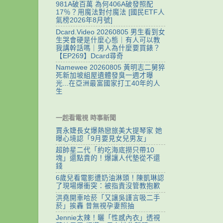
981A破百萬 為何406A破發照配
17％？用魔法對付魔法 [國民ETF人
氣榜2026年8月號]
Dcard.Video 20260805 男生看到女
生哭會硬是什麼心態｜有人可以教
我講幹話嗎｜男人為什麼要買錶？
【EP269】Dcard尋奇
Namewee 20260805 黃明志二舅猝
死新加坡組屋遺體發臭一週才曝
光...在亞洲最富國家打工40年的人
生
一起看電視 時事新聞
賈永婕長女爆熱戀旅美大提琴家 她
曝心境認「9月要見女兒男友」
超帥星二代「約吃海底撈只帶10
塊」還點貴的！爆讓人代墊從不還
錢
6歲兒看電影遭奶油淋頭！陳凱琳認
了現場爆衝突：被指責沒管教抱歉
洪堯開車哈菸「又讓吳謹言吸二手
菸」挨轟 昔無視孕妻照抽
Jennie太辣！曬「性感內衣」透視