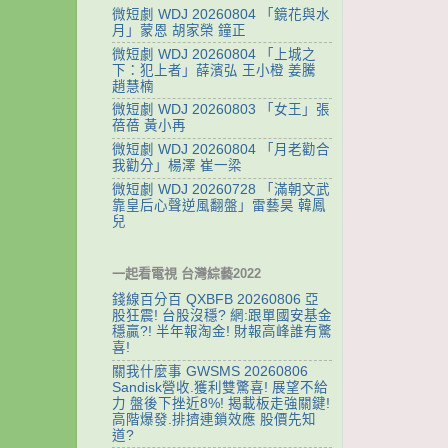
微短劇 WDJ 20260804 「鏡花與水
月」蒙恩 胡家榮 鐘正
微短劇 WDJ 20260804 「上城之
下：犯上者」薛濱弘 王小橙 姜騰
趙慧楠
微短劇 WDJ 20260803 「女王」張
蓓蓓 黃小再
微短劇 WDJ 20260804 「月老勸合
我勸分」楊澤 崔一梁
微短劇 WDJ 20260728 「滿朝文武
靠皇后心聲逆風翻盤」雷藝昊 韓鳳
兒
一起看電視 台灣綜藝2022
錢線百分百 QXBFB 20260806 亞
股狂震! 台股沒穩? 網:跟單國安基金
穩贏?! 半年報淘金! 財報高峰誰有驚
喜!
關我什麼事 GWSMS 20260806
Sandisk營收.獲利雙驚喜! 展望不給
力 盤後下挫近8%! 揭載板走強關鍵!
高階爆發.排擠連鎖效應 股價先知
道?