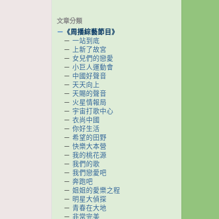
文章分類
－
《周播綜藝節目》
－
一站到底
－
上新了故宮
－
女兒們的戀愛
－
小巨人運動會
－
中國好聲音
－
天天向上
－
天賜的聲音
－
火星情報局
－
宇宙打歌中心
－
衣尚中國
－
你好生活
－
希望的田野
－
快樂大本營
－
我的桃花源
－
我們的歌
－
我們戀愛吧
－
奔跑吧
－
姐姐的愛樂之程
－
明星大偵探
－
青春在大地
－
非常完美