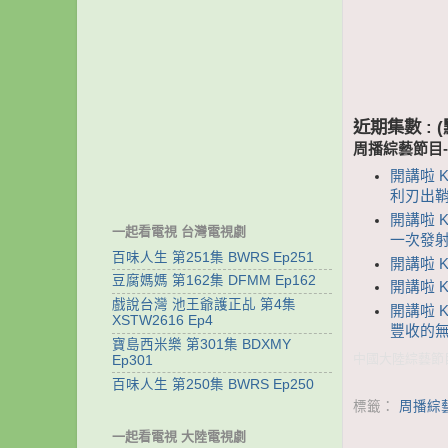
近期集數 :
周播綜藝節目
開講啦 
利刃出鞘
開講啦 
一起看電視 台灣電視劇
一次發
百味人生 第251集 BWRS Ep251
開講啦 K
豆腐媽媽 第162集 DFMM Ep162
開講啦 
戲說台灣 池王爺護正乩 第4集
開講啦 
XSTW2616 Ep4
豐收的
寶島西米樂 第301集 BDXMY
中國大陸綜藝節目 
Ep301
百味人生 第250集 BWRS Ep250
標籤：
周播綜
一起看電視 大陸電視劇