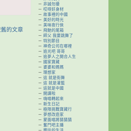
－
非誠勿擾
－
哎呀好身材
－
故事裡的中國
－
美好的時光
－
美味夜行俠
較舊的文章
－
飛馳的尾箱
－
師父 我要跳舞了
－
特別節目
－
神奇公司在哪裡
－
追光吧 哥哥
－
追夢人之開合人生
－
國家寶藏
－
婆婆和媽媽
－
理想家
－
這 就是街舞
－
這 就是灌籃
－
這就是中國
－
開講啦
－
嗨唱轉起來
－
新生日記
－
極限挑戰寶藏行
－
夢想改造家
－
蒙面唱將猜猜猜
－
奮鬥吧主播
－
嚮往的生活