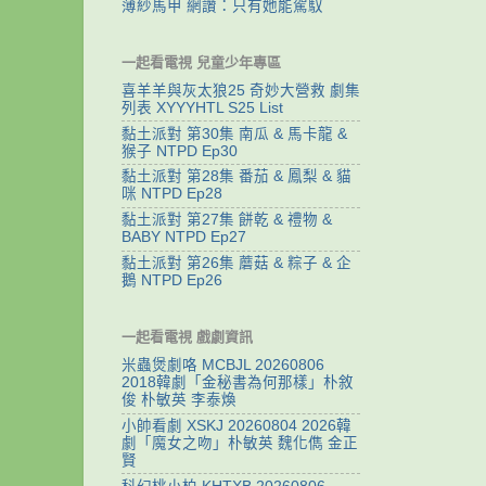
薄紗馬甲 網讚：只有她能駕馭
一起看電視 兒童少年專區
喜羊羊與灰太狼25 奇妙大營救 劇集
列表 XYYYHTL S25 List
黏土派對 第30集 南瓜 & 馬卡龍 &
猴子 NTPD Ep30
黏土派對 第28集 番茄 & 鳳梨 & 貓
咪 NTPD Ep28
黏土派對 第27集 餅乾 & 禮物 &
BABY NTPD Ep27
黏土派對 第26集 蘑菇 & 粽子 & 企
鵝 NTPD Ep26
一起看電視 戲劇資訊
米蟲煲劇咯 MCBJL 20260806
2018韓劇「金秘書為何那樣」朴敘
俊 朴敏英 李泰煥
小帥看劇 XSKJ 20260804 2026韓
劇「魔女之吻」朴敏英 魏化儁 金正
賢