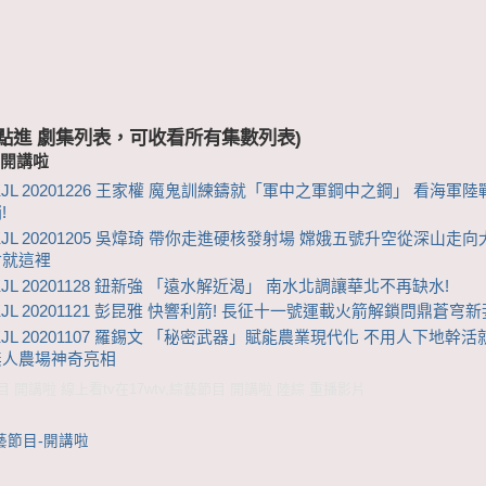
 (點進 劇集列表，可收看所有集數列表)
-開講啦
KJL 20201226 王家權 魔鬼訓練鑄就「軍中之軍鋼中之鋼」 看海軍
!
KJL 20201205 吳煒琦 帶你走進硬核發射場 嫦娥五號升空從深山走
射就這裡
JL 20201128 鈕新強 「遠水解近渴」 南水北調讓華北不再缺水!
KJL 20201121 彭昆雅 快響利箭! 長征十一號運載火箭解鎖問鼎蒼穹
KJL 20201107 羅錫文 「秘密武器」賦能農業現代化 不用人下地幹
無人農場神奇亮相
開講啦 線上看tv在17wtv,綜藝節目 開講啦 陸綜 重播影片
藝節目-開講啦