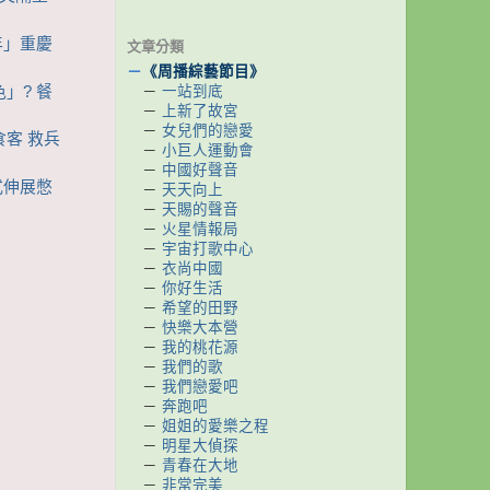
少年」重慶
文章分類
－
《周播綜藝節目》
」? 餐
－
一站到底
－
上新了故宮
－
女兒們的戀愛
食客 救兵
－
小巨人運動會
－
中國好聲音
式伸展憋
－
天天向上
－
天賜的聲音
－
火星情報局
－
宇宙打歌中心
－
衣尚中國
－
你好生活
－
希望的田野
－
快樂大本營
－
我的桃花源
－
我們的歌
－
我們戀愛吧
－
奔跑吧
－
姐姐的愛樂之程
－
明星大偵探
－
青春在大地
－
非常完美