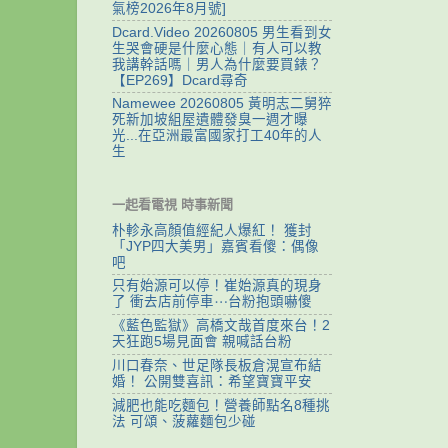
氣榜2026年8月號]
Dcard.Video 20260805 男生看到女
生哭會硬是什麼心態｜有人可以教
我講幹話嗎｜男人為什麼要買錶？
【EP269】Dcard尋奇
Namewee 20260805 黃明志二舅猝
死新加坡組屋遺體發臭一週才曝
光...在亞洲最富國家打工40年的人
生
一起看電視 時事新聞
朴軫永高顏值經紀人爆紅！ 獲封
「JYP四大美男」嘉賓看傻：偶像
吧
只有始源可以停！崔始源真的現身
了 衝去店前停車⋯台粉抱頭嚇傻
《藍色監獄》高橋文哉首度來台！2
天狂跑5場見面會 親喊話台粉
川口春奈、世足隊長板倉滉宣布結
婚！ 公開雙喜訊：希望寶寶平安
減肥也能吃麵包！營養師點名8種挑
法 可頌、菠蘿麵包少碰