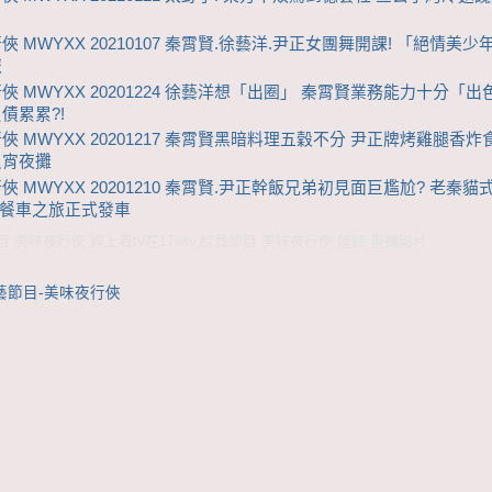
俠 MWYXX 20210107 秦霄賢.徐藝洋.尹正女團舞開課! 「絕情美
旅
俠 MWYXX 20201224 徐藝洋想「出圈」 秦霄賢業務能力十分「出色
債累累?!
俠 MWYXX 20201217 秦霄賢黑暗料理五穀不分 尹正牌烤雞腿香炸
良宵夜攤
俠 MWYXX 20201210 秦霄賢.尹正幹飯兄弟初見面巨尷尬? 老秦貓
 餐車之旅正式發車
 美味夜行俠 線上看tv在17wtv,綜藝節目 美味夜行俠 陸綜 重播影片
藝節目-美味夜行俠