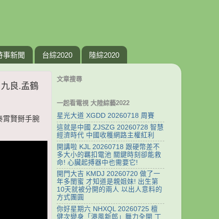
時事新聞
台綜2020
陸綜2020
文章搜尋
周九良.孟鶴
一起看電視 大陸綜藝2022
星光大道 XGDD 20260718 周賽
.秦霄賢掰手腕
這就是中國 ZJSZG 20260728 智慧
經濟時代 中國收穫網路主權紅利
開講啦 KJL 20260718 跟硬幣差不
多大小的羈扣電池 關鍵時刻卻能救
命! 心臟起搏器中也需要它!
開門大吉 KMDJ 20260720 做了一
年多閨蜜 才知道是親姐妹! 出生第
10天就被分開的兩人 以出人意料的
方式團圓
你好星期六 NHXQL 20260725 檀
健次變身「港風新郎」舞力全開 丁