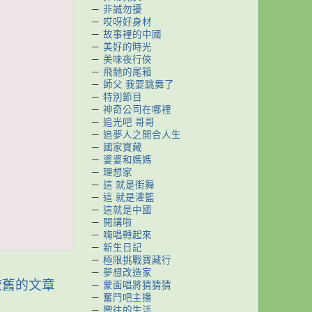
－
非誠勿擾
－
哎呀好身材
－
故事裡的中國
－
美好的時光
－
美味夜行俠
－
飛馳的尾箱
－
師父 我要跳舞了
－
特別節目
－
神奇公司在哪裡
－
追光吧 哥哥
－
追夢人之開合人生
－
國家寶藏
－
婆婆和媽媽
－
理想家
－
這 就是街舞
－
這 就是灌籃
－
這就是中國
－
開講啦
－
嗨唱轉起來
－
新生日記
－
極限挑戰寶藏行
－
夢想改造家
較舊的文章
－
蒙面唱將猜猜猜
－
奮鬥吧主播
－
嚮往的生活