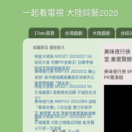
一起看電視 大陸綜藝2020
17wtv首頁
台灣戲劇
大陸戲劇
台綜2
綜藝節目 最新影片
美味夜行俠 
明星大偵探 MXDZT 20210317 S6
堂.秦霄賢
收官大會 何撒PK金條王! 白敬亭張
新成互探底線腦洞深!
美味夜行俠 MWYXX 20210311 暖心
美味夜行俠 M
收官! 斯丹妮挑戰高難度折耳根尹正.
PK導演組
秦霄賢面臨「期末考」
明星大偵探 MXDZT 20210310 S6
芒城風雲2 經典角色回歸 芒城危在旦
夕?
美味夜行俠 MWYXX 20210304 浪姐
「餐車女團」C位出道 實力外掛尹
正.秦霄賢.孟佳.李斯丹妮乘風破浪做
明星大偵探 MXDZT 20210303 S6
菜
芒城風雲 光影之間風云四起 亂世戰
火只求一方安寧
第1-5篇
下一頁