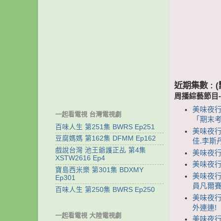
近期集數 :
周播綜藝節目
美味夜行
一起看電視 台灣電視劇
「期末
百味人生 第251集 BWRS Ep251
美味夜行
豆腐媽媽 第162集 DFMM Ep162
佳.李斯
戲說台灣 池王爺護正乩 第4集
美味夜行
XSTW2616 Ep4
美味夜行
寶島西米樂 第301集 BDXMY
美味夜行
Ep301
員凡爾
百味人生 第250集 BWRS Ep250
美味夜行
外連連!
一起看電視 大陸電視劇
美味夜行