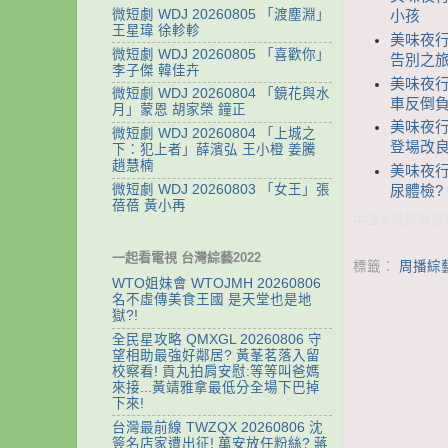
微短劇 WDJ 20260805 「渡塵淵」
小孩
王星瑋 徐軫軫
美味夜行
微短劇 WDJ 20260805 「喜歡你」
告別之
李子傑 韓佳卉
美味夜行
微短劇 WDJ 20260804 「鏡花與水
車反倒負
月」蒙恩 胡家榮 鐘正
美味夜行
微短劇 WDJ 20260804 「上城之
登場改
下：犯上者」薛濱弘 王小橙 姜騰
趙慧楠
美味夜行
微短劇 WDJ 20260803 「女王」張
尿體檢?
蓓蓓 黃小再
中國大陸綜藝節目
一起看電視 台灣綜藝2022
標籤：
周播綜
WTO姐妹會 WTOJMH 20260806
名不虛傳美食王國 是天堂也是地
獄?!
全民星攻略 QMXGL 20260806 守
望相助最強好鄰居? 黃莑茗落入留
校察看! 貢丸拍肩安慰:等等叫爸媽
來接...黃靖雅拿最低分全場下巴掉
下來!
台灣最前線 TWZQX 20260806 沈
簽名店家遭出征! 萬安放任粉絲? 蔣