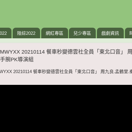
022
陸綜2022
網紅專區
兒少專區
戲劇資訊
MWYXX 20210114 餐車秒變德雲社全員「東北口音」 
掰手腕PK導演組
WYXX 20210114 餐車秒變德雲社全員「東北口音」 周九良.孟鶴堂