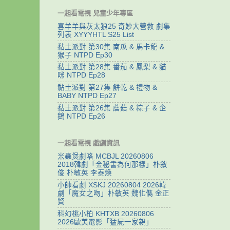
一起看電視 兒童少年專區
喜羊羊與灰太狼25 奇妙大營救 劇集
列表 XYYYHTL S25 List
黏土派對 第30集 南瓜 & 馬卡龍 &
猴子 NTPD Ep30
黏土派對 第28集 番茄 & 鳳梨 & 貓
咪 NTPD Ep28
黏土派對 第27集 餅乾 & 禮物 &
BABY NTPD Ep27
黏土派對 第26集 蘑菇 & 粽子 & 企
鵝 NTPD Ep26
一起看電視 戲劇資訊
米蟲煲劇咯 MCBJL 20260806
2018韓劇「金秘書為何那樣」朴敘
俊 朴敏英 李泰煥
小帥看劇 XSKJ 20260804 2026韓
劇「魔女之吻」朴敏英 魏化儁 金正
賢
科幻桃小柏 KHTXB 20260806
2026歐美電影「猛屍一家親」