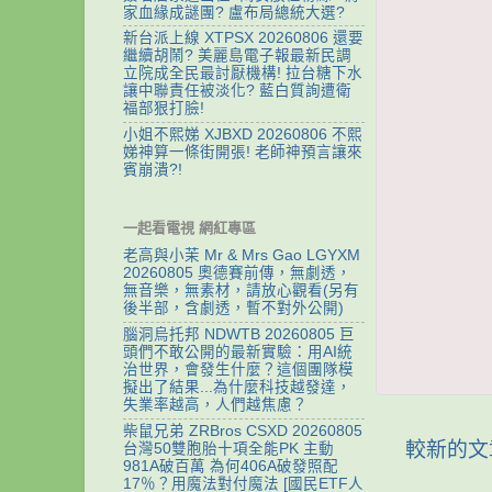
家血緣成謎團? 盧布局總統大選?
新台派上線 XTPSX 20260806 還要
繼續胡鬧? 美麗島電子報最新民調
立院成全民最討厭機構! 拉台糖下水
讓中聯責任被淡化? 藍白質詢遭衛
福部狠打臉!
小姐不熙娣 XJBXD 20260806 不熙
娣神算一條街開張! 老師神預言讓來
賓崩潰?!
一起看電視 網紅專區
老高與小茉 Mr & Mrs Gao LGYXM
20260805 奧德賽前傳，無劇透，
無音樂，無素材，請放心觀看(另有
後半部，含劇透，暫不對外公開)
腦洞烏托邦 NDWTB 20260805 巨
頭們不敢公開的最新實驗：用AI統
治世界，會發生什麼？這個團隊模
擬出了結果...為什麼科技越發達，
失業率越高，人們越焦慮？
柴鼠兄弟 ZRBros CSXD 20260805
較新的文
台灣50雙胞胎十項全能PK 主動
981A破百萬 為何406A破發照配
17％？用魔法對付魔法 [國民ETF人