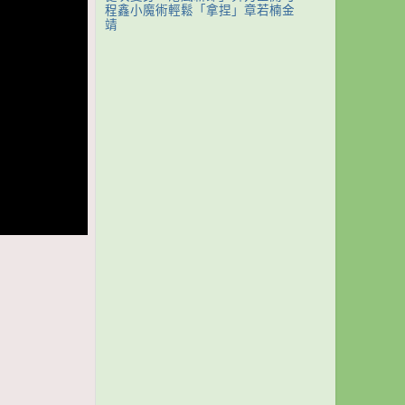
程鑫小魔術輕鬆「拿捏」章若楠金
靖