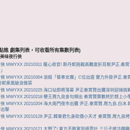
 (點進 劇集列表，可收看所有集數列表)
-美味夜行俠
俠 MWYXX 20210311 暖心收官! 斯丹妮挑戰高難度折耳根尹正.秦
考」
俠 MWYXX 20210304 浪姐「餐車女團」C位出道 實力外掛尹正.秦
丹妮乘風破浪做菜
俠 MWYXX 20210225 海口站即將落幕 尹正秦霄賢出攤深圳迎接挑
俠 MWYXX 20210218 梗王周九良金句頻出 秦霄賢算數終於趕上小
俠 MWYXX 20210204 海大南門夜市出攤 尹正.秦霄賢.周九良.白冰
賽出擊
俠 MWYXX 20210128 尹正.韓東君化身砍價小天才 秦霄賢.周九良
俠 MWYXX 20210121 太野了! 東方不敗駕到德雲社 三公子烤冷麵