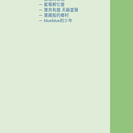
－
藍莓孵化營
－
寶貝有戲 天籟童聲
－
寶藏般的鄉村
－
blueblue的少年