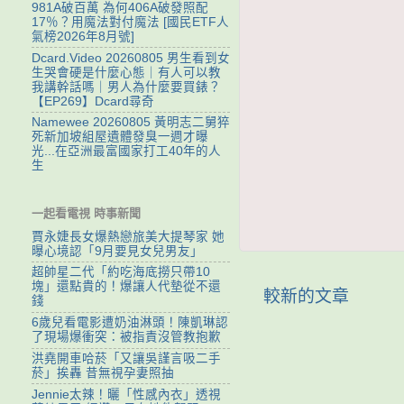
981A破百萬 為何406A破發照配
17％？用魔法對付魔法 [國民ETF人
氣榜2026年8月號]
Dcard.Video 20260805 男生看到女
生哭會硬是什麼心態｜有人可以教
我講幹話嗎｜男人為什麼要買錶？
【EP269】Dcard尋奇
Namewee 20260805 黃明志二舅猝
死新加坡組屋遺體發臭一週才曝
光...在亞洲最富國家打工40年的人
生
一起看電視 時事新聞
賈永婕長女爆熱戀旅美大提琴家 她
曝心境認「9月要見女兒男友」
超帥星二代「約吃海底撈只帶10
塊」還點貴的！爆讓人代墊從不還
較新的文章
錢
6歲兒看電影遭奶油淋頭！陳凱琳認
了現場爆衝突：被指責沒管教抱歉
洪堯開車哈菸「又讓吳謹言吸二手
菸」挨轟 昔無視孕妻照抽
Jennie太辣！曬「性感內衣」透視