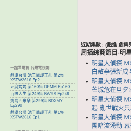
近期集數 : (點進 
周播綜藝節目-明
明星大偵探 MXD
一起看電視 台灣電視劇
白敬亭張新成
戲說台灣 池王爺護正乩 第2集
XSTW2616 Ep2
明星大偵探 MX
豆腐媽媽 第160集 DFMM Ep160
芒城危在旦夕
百味人生 第249集 BWRS Ep249
明星大偵探 MX
寶島西米樂 第299集 BDXMY
Ep299
起 亂世戰火
戲說台灣 池王爺護正乩 第1集
明星大偵探 MX
XSTW2616 Ep1
團暗流湧動 