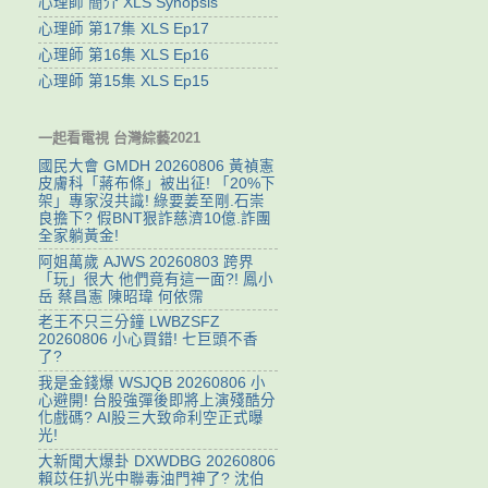
心理師 簡介 XLS Synopsis
心理師 第17集 XLS Ep17
心理師 第16集 XLS Ep16
心理師 第15集 XLS Ep15
一起看電視 台灣綜藝2021
國民大會 GMDH 20260806 黃禎憲
皮膚科「蔣布條」被出征! 「20%下
架」專家沒共識! 綠要姜至剛.石崇
良擔下? 假BNT狠詐慈濟10億.詐團
全家躺黃金!
阿姐萬歲 AJWS 20260803 跨界
「玩」很大 他們竟有這一面?! 鳳小
岳 蔡昌憲 陳昭瑋 何依霈
老王不只三分鐘 LWBZSFZ
20260806 小心買錯! 七巨頭不香
了?
我是金錢爆 WSJQB 20260806 小
心避開! 台股強彈後即將上演殘酷分
化戲碼? AI股三大致命利空正式曝
光!
大新聞大爆卦 DXWDBG 20260806
賴苡任扒光中聯毒油門神了? 沈伯