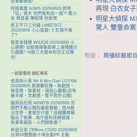
全家躺黃金!
再現 白衣女
阿姐萬歲 AJWS 20260803 跨界
「玩」很大 他們竟有這一面?! 鳳小
明星大偵探 MX
岳 蔡昌憲 陳昭瑋 何依霈
老王不只三分鐘 LWBZSFZ
驚人 雙重命案
20260806 小心買錯! 七巨頭不香
了?
中國大陸綜藝節目 明星大偵探 
我是金錢爆 WSJQB 20260806 小
心避開! 台股強彈後即將上演殘酷分
化戲碼? AI股三大致命利空正式曝
標籤：
周播綜藝節目
光!
一起看電視 網紅專區
老高與小茉 Mr & Mrs Gao LGYXM
20260805 奧德賽前傳，無劇透，
無音樂，無素材，請放心觀看(另有
後半部，含劇透，暫不對外公開)
腦洞烏托邦 NDWTB 20260805 巨
頭們不敢公開的最新實驗：用AI統
治世界，會發生什麼？這個團隊模
擬出了結果...為什麼科技越發達，
失業率越高，人們越焦慮？
柴鼠兄弟 ZRBros CSXD 20260805
台灣50雙胞胎十項全能PK 主動