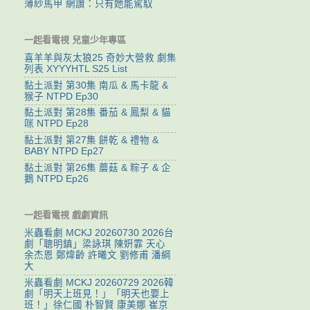
薄紗馬甲 網讚：只有她能駕馭
一起看電視 兒童少年專區
喜羊羊與灰太狼25 奇妙大營救 劇集
列表 XYYYHTL S25 List
黏土派對 第30集 南瓜 & 馬卡龍 &
猴子 NTPD Ep30
黏土派對 第28集 番茄 & 鳳梨 & 貓
咪 NTPD Ep28
黏土派對 第27集 餅乾 & 禮物 &
BABY NTPD Ep27
黏土派對 第26集 蘑菇 & 粽子 & 企
鵝 NTPD Ep26
一起看電視 戲劇資訊
米蟲看劇 MCKJ 20260730 2026台
劇「聰明鎮」梁詠琪 陳姸霏 天心
余杰恩 鄭煒齡 許曦文 劉修甫 潘綱
大
米蟲看劇 MCKJ 20260729 2026韓
劇「明天上班見！」「明天也要上
班！」徐仁國 朴智賢 康美娜 崔京