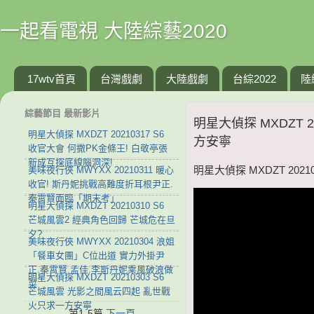
一起看電視 大陸綜藝2020
17wtv首頁
台灣戲劇
大陸戲劇
台綜2022
陸
綜藝節目 最新影片
明星大偵探 MXDZT 
明星大偵探 MXDZT 20210317 S6
方安寧
收官大會 何撒PK金條王! 白敬亭張
新成互探底線腦洞深!
美味夜行俠 MWYXX 20210311 暖心
明星大偵探 MXDZT 20
收官! 斯丹妮挑戰高難度折耳根尹正.
秦霄賢面臨「期末考」
明星大偵探 MXDZT 20210310 S6
芒城風雲2 經典角色回歸 芒城危在旦
夕?
美味夜行俠 MWYXX 20210304 浪姐
「餐車女團」C位出道 實力外掛尹
正.秦霄賢.孟佳.李斯丹妮乘風破浪做
明星大偵探 MXDZT 20210303 S6
菜
芒城風雲 光影之間風云四起 亂世戰
火只求一方安寧
第1-5篇
下一頁