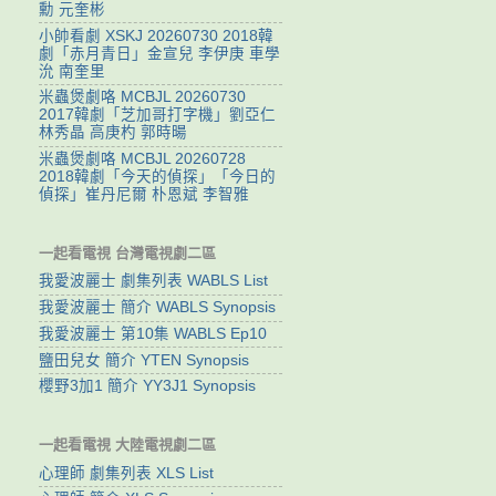
勳 元奎彬
小帥看劇 XSKJ 20260730 2018韓
劇「赤月青日」金宣兒 李伊庚 車學
沇 南奎里
米蟲煲劇咯 MCBJL 20260730
2017韓劇「芝加哥打字機」劉亞仁
林秀晶 高庚杓 郭時暘
米蟲煲劇咯 MCBJL 20260728
2018韓劇「今天的偵探」「今日的
偵探」崔丹尼爾 朴恩斌 李智雅
一起看電視 台灣電視劇二區
我愛波麗士 劇集列表 WABLS List
我愛波麗士 簡介 WABLS Synopsis
我愛波麗士 第10集 WABLS Ep10
鹽田兒女 簡介 YTEN Synopsis
櫻野3加1 簡介 YY3J1 Synopsis
一起看電視 大陸電視劇二區
心理師 劇集列表 XLS List