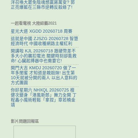
洋召喚大罷免陰魂想贏蔣萬安? 郭
正亮爆藍在三縣市逆轉反殺綠了!
一起看電視 大陸綜藝2021
星光大道 XGDD 20260718 周賽
這就是中國 ZJSZG 20260728 智慧
經濟時代 中國收穫網路主權紅利
開講啦 KJL 20260718 跟硬幣差不
多大小的羈扣電池 關鍵時刻卻能救
命! 心臟起搏器中也需要它!
開門大吉 KMDJ 20260720 做了一
年多閨蜜 才知道是親姐妹! 出生第
10天就被分開的兩人 以出人意料的
方式團圓
你好星期六 NHXQL 20260725 檀
健次變身「港風新郎」舞力全開 丁
程鑫小魔術輕鬆「拿捏」章若楠金
靖
影片問題回報區