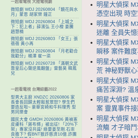
一起看電視 大陸電視劇
明星大偵探 MX
微短劇 WDJ 20260804 「鏡花與水
憑空出現 時
月」蒙恩 胡家榮 鐘正
微短劇 WDJ 20260804 「上城之
明星大偵探 MXD
下：犯上者」薛濱弘 王小橙 姜騰
迷離 全員失
趙慧楠
微短劇 WDJ 20260803 「女王」張
明星大偵探 MX
蓓蓓 黃小再
瞬移 案件難度
微短劇 WDJ 20260804 「月老勸合
我勸分」楊澤 崔一梁
明星大偵探 MX
微短劇 WDJ 20260728 「滿朝文武
靠皇后心聲逆風翻盤」雷藝昊 韓鳳
荒 神秘野獸
兒
明星大偵探 MX
痛苦深淵? 溫
一起看電視 台灣綜藝2022
型男大主廚 XNDZC 20260806 家
明星大偵探 MX
長會長回歸太輕鬆惹眾怒? 學生們
要造反啦~ 豪華宮崎和牛料理秀 型
案 靈異事件接
男同樂會
明星大偵探 MX
國民大會 GMDH 20260806 黃禎憲
皮膚科「蔣布條」被出征! 「20%下
流觴 才子暗
架」專家沒共識! 綠要姜至剛.石崇
良擔下? 假BNT狠詐慈濟10億.詐團
明星大偵探 MX